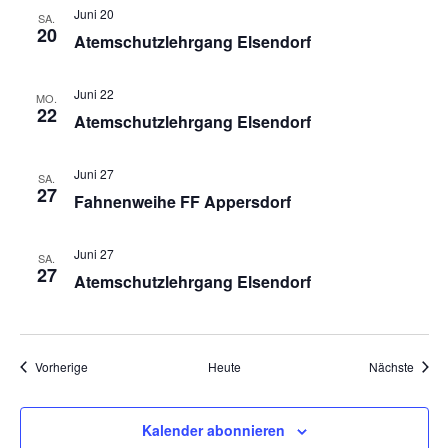
Juni 20
SA.
20
Atemschutzlehrgang Elsendorf
Juni 22
MO.
22
Atemschutzlehrgang Elsendorf
Juni 27
SA.
27
Fahnenweihe FF Appersdorf
Juni 27
SA.
27
Atemschutzlehrgang Elsendorf
Veranstaltungen
Veran
Vorherige
Heute
Nächste
Kalender abonnieren