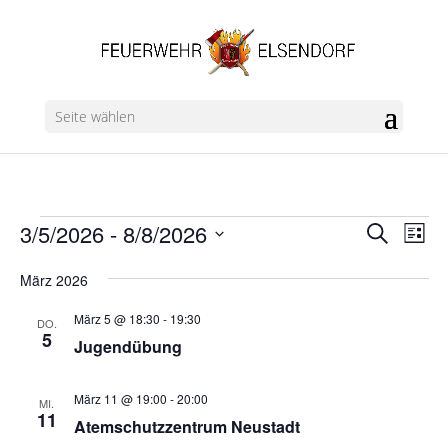
Seite wählen
Veranstaltungen
Verans
Ver
3/5/2026
 - 
8/8/2026
Suche
Liste
Ans
Suche
Datum
Nav
und
März 2026
wählen.
Ansich
März 5 @ 18:30
-
19:30
DO.
Naviga
5
Jugendübung
März 11 @ 19:00
-
20:00
MI.
11
Atemschutzzentrum Neustadt