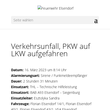
Seite wählen
Verkehrsunfall, PKW auf
LKW aufgefahren
Datum:
16. März 2023 um 8:14 Uhr
Alarmierungsart:
Sirene / Funkmeldeempfänger
Dauer:
2 Stunden 31 Minuten
Einsatzart:
THL – Technische Hilfeleistung
Einsatzort:
BAB A93 Elsendorf – Siegenburg
Einsatzleiter:
Esztolyka Sandra
Fahrzeuge:
Florian Elsendorf 14/1
,
Florian Elsendorf
40/1
,
Florian Elsendorf 43/1
, VSA Elsendorf