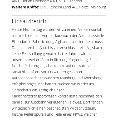
40/1
,
Florian Elsendorf 43/1
, VSA Elsendorf
Weitere Kräfte:
BRK, Kelheim Land 4/3, Polizei Mainburg
Einsatzbericht:
Heute Nachmittag wurden wir zu einem Verkehrsunfall
alarmiert, der laut Anrufer kurz nach der Anschlussstelle
Elsendorf in Fahrtrichtung Aiglsbach passiert sein muss.
Da unser erstes Auto bis zur Anschlussstelle Aiglsbach
keine Feststellung gemacht hatte, fuhren wir mit
unserem zweiten Auto in Richtung Siegenburg. Eine
falsche Richtungsangabe kommt auf der Autobahn
tatsächlich öfters vor! Da wir den gesamten
Autobahnabschnitt zwischen Mainburg und Abensberg
erfolglos abgesucht hatten, rückten wir wieder ins
Gerätehaus ein. Lediglich unser
Manschaftstransportwagen kontrollierte nochmals den
parallel zur Autobahn verlaufenen Feldweg. Dort fanden
wir tatsächlich einen beschädigten Wildschutzzaun,
frische Reifenspuren und Teile eines PKWs, welcher