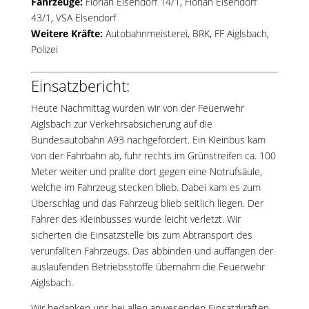
Fahrzeuge:
Florian Elsendorf 14/1
,
Florian Elsendorf
43/1
, VSA Elsendorf
Weitere Kräfte:
Autobahnmeisterei, BRK, FF Aiglsbach,
Polizei
Einsatzbericht:
Heute Nachmittag wurden wir von der Feuerwehr
Aiglsbach zur Verkehrsabsicherung auf die
Bundesautobahn A93 nachgefordert. Ein Kleinbus kam
von der Fahrbahn ab, fuhr rechts im Grünstreifen ca. 100
Meter weiter und prallte dort gegen eine Notrufsäule,
welche im Fahrzeug stecken blieb. Dabei kam es zum
Überschlag und das Fahrzeug blieb seitlich liegen. Der
Fahrer des Kleinbusses wurde leicht verletzt. Wir
sicherten die Einsatzstelle bis zum Abtransport des
verunfallten Fahrzeugs. Das abbinden und auffangen der
auslaufenden Betriebsstoffe übernahm die Feuerwehr
Aiglsbach.
Wir bedanken uns bei allen anwesenden Einsatzkräften