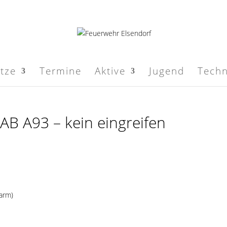
ätze
Termine
Aktive
Jugend
Techn
B A93 – kein eingreifen
larm)