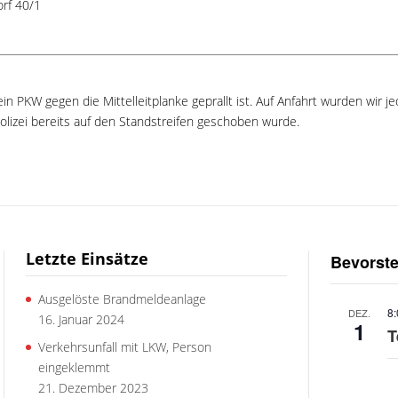
orf 40/1
n PKW gegen die Mittelleitplanke geprallt ist. Auf Anfahrt wurden wir j
Polizei bereits auf den Standstreifen geschoben wurde.
Letzte Einsätze
Bevorst
Ausgelöste Brandmeldeanlage
8
DEZ.
16. Januar 2024
1
T
Verkehrsunfall mit LKW, Person
eingeklemmt
21. Dezember 2023