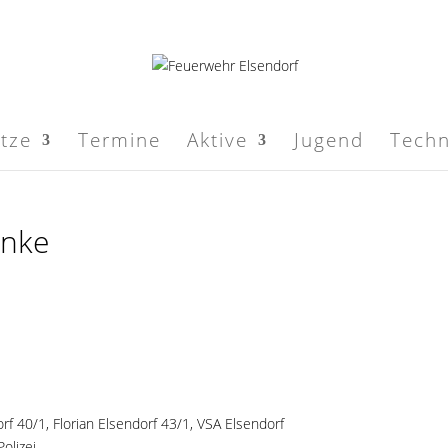
ätze
Termine
Aktive
Jugend
Techn
anke
orf 40/1
,
Florian Elsendorf 43/1
, VSA Elsendorf
olizei