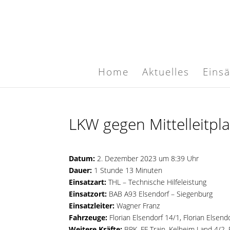
Home
Aktuelles
Eins
LKW gegen Mittelleitpl
Datum:
2. Dezember 2023 um 8:39 Uhr
Dauer:
1 Stunde 13 Minuten
Einsatzart:
THL – Technische Hilfeleistung
Einsatzort:
BAB A93 Elsendorf – Siegenburg
Einsatzleiter:
Wagner Franz
Fahrzeuge:
Florian Elsendorf 14/1
,
Florian Elsend
Weitere Kräfte:
BRK, FF Train, Kelheim Land 4/2, P